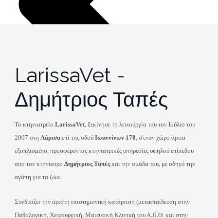
LarissaVet -
Δημήτριος Ταπές
Το κτηνιατρείο
LarissaVet
, ξεκίνησε τη λειτουργία του τον Ιούλιο του
2007 στη
Λάρισα
επί της οδού
Ιωαννίνων 178
, σ'εναν χώρο άρτια
εξοπλισμένο, προσφέροντας κτηνιατρικές υπηρεσίες υψηλού επίπεδου
απο τον κτηνίατρο
Δημήτριος Ταπές
και την ομάδα του, με οδηγό την
αγάπη για τα ζώα.
Συνδυάζει την άριστη επιστημονική κατάρτιση (μετεκπαίδευση στην
Παθολογική, Χειρουργική, Μαιευτική Κλινική του Α.Π.Θ. και στην